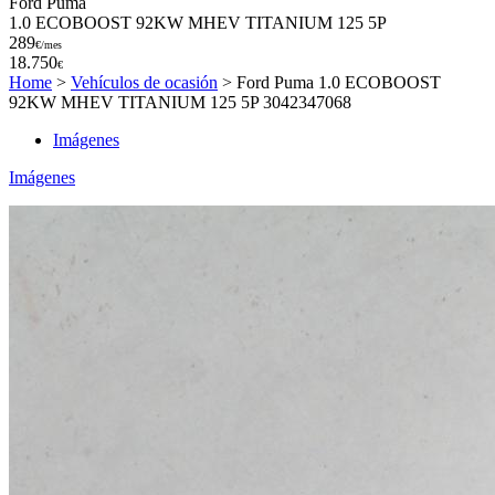
Ford Puma
1.0 ECOBOOST 92KW MHEV TITANIUM 125 5P
289
€/mes
18.750
€
Home
>
Vehículos de ocasión
>
Ford Puma 1.0 ECOBOOST
92KW MHEV TITANIUM 125 5P 3042347068
Imágenes
Imágenes