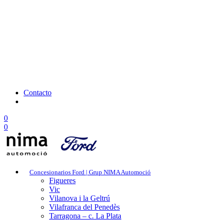
Contacto
0
0
Concesionarios Ford | Grup NIMA Automoció
Figueres
Vic
Vilanova i la Geltrú
Vilafranca del Penedès
Tarragona – c. La Plata