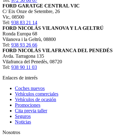
Tel:
972 50 06 67
FORD GARATGE CENTRAL VIC
C/ Eix Onze de Setembre, 26
Vic
,
08500
Tel:
938 83 21 14
FORD NICOLÁS VILANOVA Y LA GELTRÚ
Ronda Europa 68
Vilanova i la Geltrù
,
08800
Tel:
938 93 26 66
FORD NICOLÁS VILAFRANCA DEL PENEDÉS
Avda. Tarragona 135
Vilafranca del Penedès
,
08720
Tel:
938 90 11 03
Enlaces de interés
Coches nuevos
Vehículos comerciales
Vehículos de ocasión
Promociones
Cita previa taller
Seguros
Noticias
Nosotros